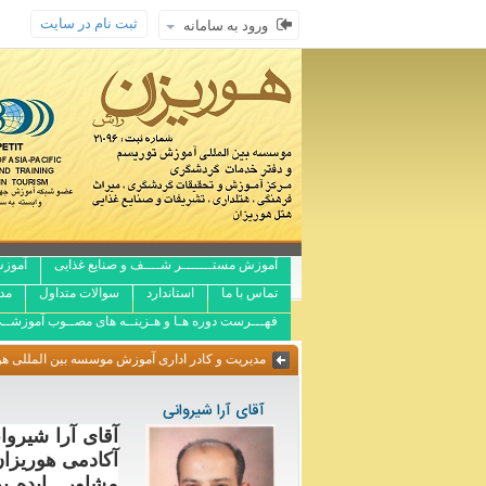
ثبت نام در سایت
ورود به سامانه
آموزش مستـــــــر شــــف و صنایع غذایی
آموزش
تماس با ما
استاندارد
سوالات متداول
مد
فهـــرست دوره هـا و هـزینــه های مصــوب آموزشــ
مدیریت و کادر اداری آموزش موسسه بین المللی هو
آقای آرا شیروانی
آقای آرا شیرو
آکادمی هوریزان
مشاور , ایده پ