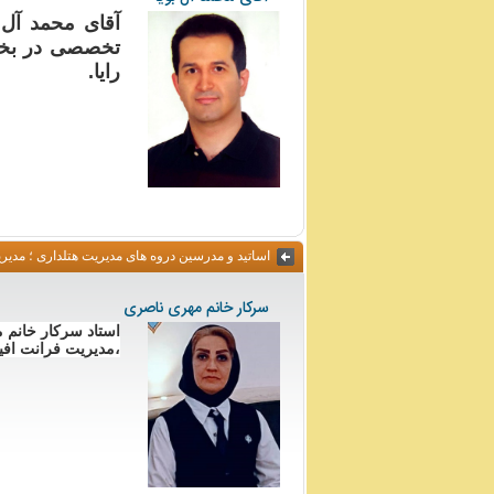
آقای محمد آل
تخصصی در بخش 
رایا.
اساتید و مدرسین دروه های مدیریت هتلداری ؛ مدی
سرکار خانم مهری ناصری
استاد سرکار خانم 
،مدیریت فرانت افیس