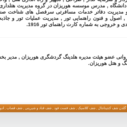
انشگاه , مدرس موسسه هوریزان در گروه مدیریت هتلداری
ر و مدیریت دفاتر خدمات مسافرتی سرفصل های شناخت صن
, اصول و فنون راهنمایی تور , مدیریت عملیات تور و جاذب
و خروجی به شماره کارت راهنمای تور 1916.
روانی عضو هیئت مدیره هلدینگ گردشگری هوریزان , مدیر ب
نگ و هتل هوریزان.
 گلدن شف کنتینانتال , شف کلاسیک , شف فست فود , شف قناد و شیرینی , شف قصاب , ا