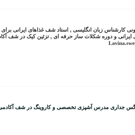
یونی کارشناس زبان انگلیسی , استاد شف غذاهای ایرانی برا
ایرانی و دوره شکلات ساز حرفه ای , تزئین کیک در شف آکا
Lavina.swe
گس جداری مدرس آشپزی تخصصی و کاروینگ در شف آکادمی م