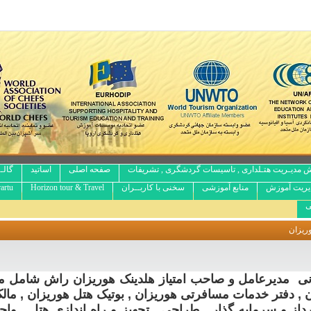
 مدیـریت هتـلداری , تاسیسات گردشگری , تشریفات
صفحه اصلی
اساتید
گالـ
یریت آموزش
منابع آموزشی
سخنی با کاربــران
Horizon tour & Travel
artu
ی
ریزان
انی مدیرعامل و صاحب امتیاز هلدینک هوریزان راش شامل 
 , دفتر خدمات مسافرتی هوریزان , بوتیک هتل هوریزان , مالک
رداز و سرمایه گذار , طراحی , تجهیز و راه اندازی هتل , وا