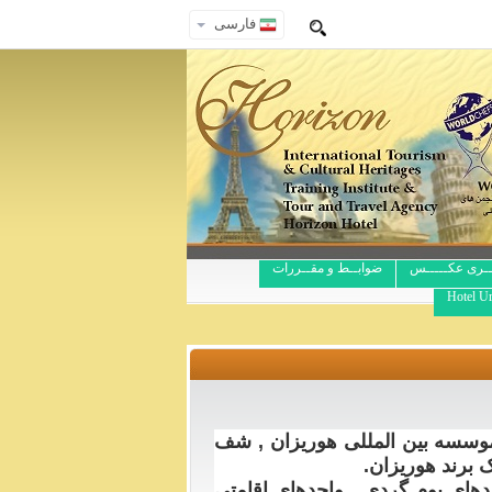
فارسی
ــری عکـــــس
ضوابــط و مقــررات
Hotel Ur
موسسه بین المللی هوریزان , شف
 برند هوریزان.
حدهای بوم گردی , واحدهای اقامتی