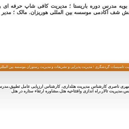
 بویه مدرس دوره باریستا ؛ مدیریت کافی شاپ حرفه ای 
شف آکادمی موسسه بین المللی هوریزان. مالک ؛ مدیر و
ریت تاسیسات گردشگری ؛ مدیریت پذیرایی و تشریفات و مدیریت رستوران موسسه بین المللی
مهری ناصری کارشناس مدیریت هتلداری، کارشناس ارزیابی عامل تطبیق،مدرس 
،مدیریت تالار،راه اندازی وافتتاحیه هتل،مشاوره ارتقاء ستاره در هتل