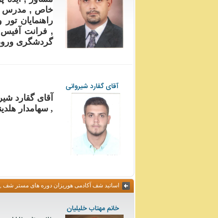
خاص , مدرس د
راهنمایان تو
, فرانت آفیس 
گردشگری ورودی 
آقای گقارد شیروانی
آقای گقارد شی
, سهامدار هلدی
اساتید شف آکادمی هوریزان دوره های مستر شف ,
خانم مهتاب خلیلیان