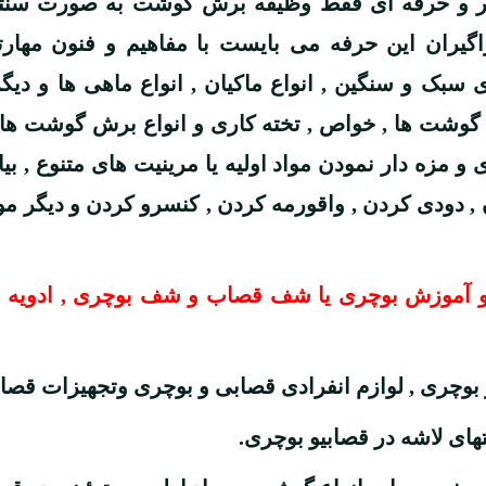
 و ح
رفه ای فقط وظیفه برش گوشت به صورت سنتی ر
گیران این حرفه می بایست با مفاهیم و فنون مهارت
ی سبک و سنگین , انواع ماکیان , انواع ماهی ها و دی
گوشت ها , خواص , تخته کاری و انواع برش گوشت ها 
 و مزه دار نمودن مواد اولیه یا مرینیت های متنوع , ب
, دودی کردن , واقورمه کردن , کنسرو کردن و دیگر م
 آموزش بوچری یا شف قصاب و شف بوچری , ادویه شن