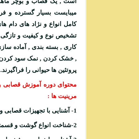
است , یک قصاب و بوچر ماهر
میبایست بسیار گسترده و
فرا
کامل انواع و نژاد های دام ها
تشخیص نوع و کیفیت و تازگی 
کاری , بسته بندی , آماده سازی
, خشک کردن , نمک سود کردن 
پروتئین ها حیوانی را فراگیرند.
محتوای دوره آموزش قصابی و
مرینیت ها :
1- آشنایی با تجهیزات قصابی و بوچری , لوازم انفرادی قصابی و بوچری وتجهیزات قصابی و بوچری صنعتی .
2-شناخت انواع گوشت و قسمتهای لاشه در قصابیو بوچری.