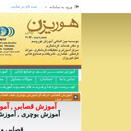
ثبت نام در سایت
ورود به سامانه
آموزش مستـــــــر شــــف و صنایع غذایی
آموزش
تماس با ما
استاندارد
سوالات متداول
مد
فهـــرست دوره هـا و هـزینــه های مصــوب آموزشــ
آموزش قصابی حرفه ای,آموزش بوچری,شف قصاب,آم
سسیر شف
آموزش قصابی , آمو
آموزش بوچری , آموزش 
قصابی و 