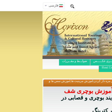
فارسی
ــری عکـــــس
ضوابــط و مقــررات
Hotel Ur
 مزه دار کردن,آموزش مرینیت ها,آموزش سس ها و
 آموزش بوچری شف
ند بوچری و قصابی در
 کترینگ