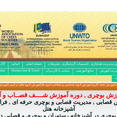
 مدیـریت هتـلداری , تاسیسات گردشگری , تشریفات
صفحه اصلی
اساتید
گالـ
یریت آموزش
منابع آموزشی
سخنی با کاربــران
Horizon tour & Travel
artu
ی
وزش تخته کاری,آموزش ادویه شناسی و شناخت ادویه ها,آموزش ادویه های ترکیبی,آموزش
زش بوچری , دوره آموزش شــــف قصــاب و
قصابی , مدیریت قصابی و بوچری حرفه ای , فرای
آشپزخانه هتل
بوچری در آشپزخانه رستوران و بوچری و قصابی در