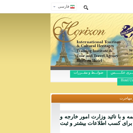
فارسی
ــری عکـــــس
ضوابــط و مقــررات
Hotel Ur
 و با تائید وزارت امور خارجه و
ی. علاقه مندان برای کسب اطلاعات بیشتر و ثبت