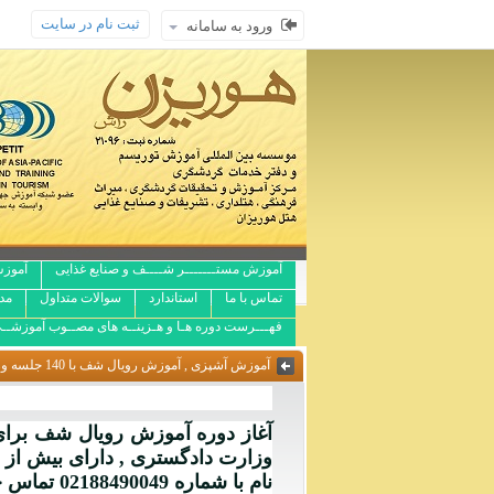
ثبت نام در سایت
ورود به سامانه
آموزش مستـــــــر شــــف و صنایع غذایی
آموزش
تماس با ما
استاندارد
سوالات متداول
مد
فهـــرست دوره هـا و هـزینــه های مصــوب آموزشــ
آموزش آشپزی , آموزش رویال شف با 140 جلسه ورکشاپ , دارای 2322 امتیاز مهارتی عملی گواهینامه بین المللی قابل ترجمه و تائید دارای امتیاز مهاجرت
آغاز دوره آموزش رویال شف برای ا
نام با شماره 02188490049 تماس حاصل فرمایید.