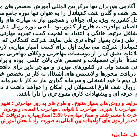
کادمی هوریزان تنها مرکز بین المللی آموزش تخصص های مها
 شف و گلدن شف کنتینانتال را به عنوان تنها دوره جامع سر
داخل کشور به ویژه برای جوانان و همچنین نیاز به مهارت های و
متقاضیان مهاجرت به خارج از کشور بود. با طی دوره رویال ش
شاغل مرتبط خانگی با اعتقاد به اهمیت کسب تجربه مهارتی
طی زمان بسیار کوتاه تری طی نمایند. شرکت کنندگانی که ب
انتال شرکت می نمایند اول برای کسب امتیاز مهارتی لاز
عات دقیق آن را از موسسات مهاجرتی و وکلای مهاجرتی می تو
مدتاً دارای تحصیلات و تخصص های بالای علمی بوده و برای 
ی هستند ولی در کشورهای میزبان و مهاجر پذیر برای داشت
ریافت مجوزها و لایسنس های اشتغال به کار در تخصص خو
 دوم یا خود اشتغالی و سرمایه گذاری نیاز به کار با سرمایه ب
ه رویال شف فارغ التحصیلان این امکان را خواهند داشت تا
رفه ای و پیشنهادات کاری متنوع تری را دارا باشند.
ط و روش های بسیار متنوع , و طرح های به روز مهاجرتی ؛ تغییر قوا
 مهاجرت با آشپزی , مهاجرت با نانوایی , مهاجرت با قصابی و بوچری , 
, مهاجرت با باریستا و کافی شاپ , مهاجرت با مستر شف و امتی
ت در آزمون های گواهینامه بین المللی به صورت آزاد با بخش آموز
 شف شامل: