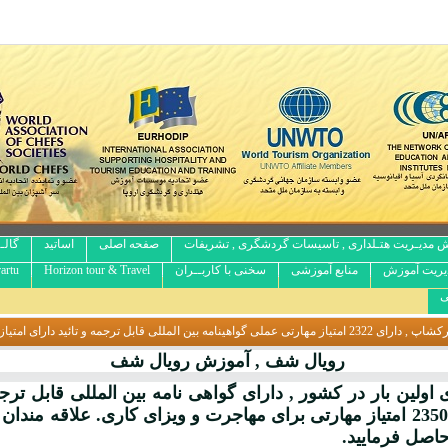
 مدیـریت هتـلداری , تاسیسات گردشگری , تشریفات
صفحه اصلی
اساتید
گالـ
یریت آموزش
منابع آموزشی
سخنی با کاربــران
Horizon tour & Travel
artu
ی
رویال شف , آموزش رویال شف
ولین بار در کشور , دارای گواهی نامه بین المللی قابل ترجمه
وزارت دادگستری , دارای بیش از 2350 امتیاز مهارتی برای مهاجرت و ویزای کار