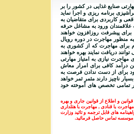
رتی صنایع غذایی در کشور را بر
آشپزی برنامه ریزی و اجرا نماید
اقعی و کاربردی برای متقاضیان به
ف علاقمندان ورود به مشاغل حرفه
 برای پیشرفت روزافزون خواهند
ه منظور مهاجرت در دوره رویال
م برای مهاجرت که از کشوری به
انند دریافت نمایند بهره خواهند
مهاجرت نیازی به امتیاز مهارتی
ن درآمد کافی برای امرار معاش
د برای از دست ندادن فرصت به
سیار ناچیز دارند مثمر ثمر خواهد
 در تمامی تخصص های آموخته خود
نین و اطلاع از قوانین جاری و بهره
مهاجرت با قنادی , مهاجرت با هتلداری
از مهارتی تا 2350 امتیاز مهارتی و دریافت گواهینامه های قابل ترجمه و تائید وزارت
ش موسسه تماس حاصل فرمائید.